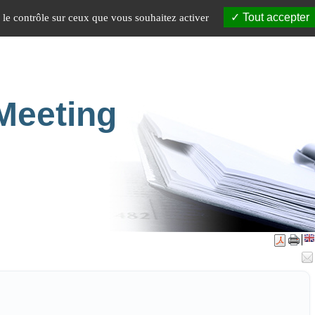
NAIRES
A PROPOS
Tout accepter
e le contrôle sur ceux que vous souhaitez activer
Meeting