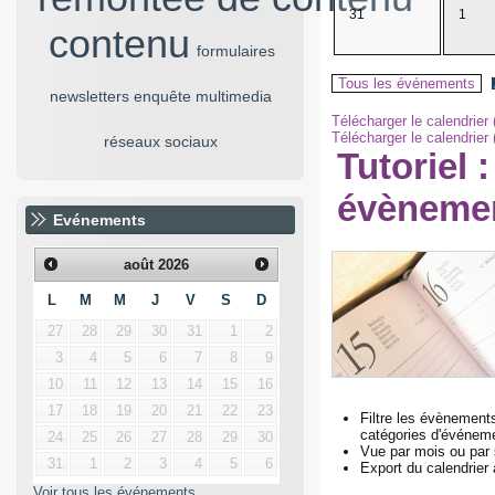
31
1
Tous les événements
Télécharger le calendrier
Télécharger le calendrier 
Tutoriel 
évènemen
Evénements
août
2026
L
M
M
J
V
S
D
27
28
29
30
31
1
2
3
4
5
6
7
8
9
10
11
12
13
14
15
16
17
18
19
20
21
22
23
Filtre les évènements
catégories d'événem
24
25
26
27
28
29
30
Vue par mois ou par
31
1
2
3
4
5
6
Export du calendrier
Voir tous les événements