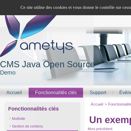
Panneau de gestion des cookies
Version mobile
Ce site utilise des cookies et vous donne le contrôle sur ceu
CMS Java Open Source
Demo
Accueil
Fonctionnalités clés
Support
Évèn
Accueil
>
Fonctionnalit
Fonctionnalités clés
Un exemp
Multisite
Gestion de contenu
Mois précédent