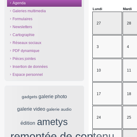
Agenda
Lundi
Mardi
Galeries multimedia
Formulaires
27
28
Newsletters
Cartographie
Réseaux sociaux
3
4
PDF dynamique
Pièces jointes
Insertion de données
10
11
Espace personnel
17
18
24
25