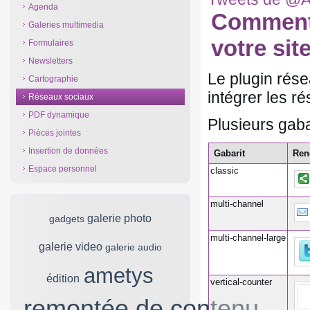
Agenda
Comment 
Galeries multimedia
votre sit
Formulaires
Newsletters
Le plugin rése
Cartographie
intégrer les r
Réseaux sociaux
PDF dynamique
Plusieurs gaba
Pièces jointes
Insertion de données
Gabarit
Ren
Espace personnel
classic
multi-channel
multi-channel-large
vertical-counter