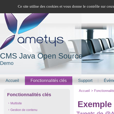
Panneau de gestion des cookies
Version mobile
Ce site utilise des cookies et vous donne le contrôle sur ceu
CMS Java Open Source
Demo
Accueil
Fonctionnalités clés
Support
Évèn
Accueil
>
Fonctionnalit
Fonctionnalités clés
Exemple 
Multisite
Gestion de contenu
Tweets de @